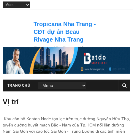
Tropicana Nha Trang -
CĐT dự án Beau
Rivage Nha Trang
Tropicana Nha Trang - biểu tượng
kiến trúc giữa lòng thành phố Nha
Trang với tổ hợp căn hộ, khách
hàng trực diện biển Trần Phú
TRANG CHỦ
Vị trí
Khu căn hộ Kenton Node tọa lạc trên trục đường Nguyễn Hữu Thọ,
tuyến đường huyết mạch Bắc - Nam của Tp.HCM nối liền đường
Nam Sài Gòn với cao tốc Sài Gòn - Trung Lương đi các tỉnh miền