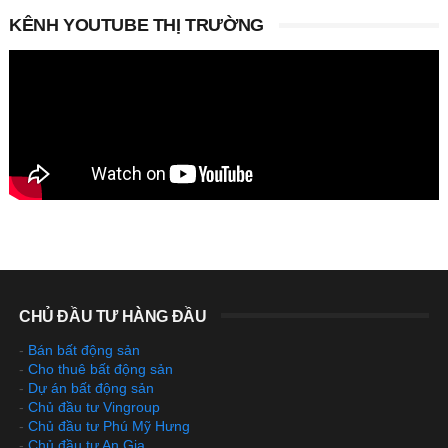
KÊNH YOUTUBE THỊ TRƯỜNG
CHỦ ĐẦU TƯ HÀNG ĐẦU
-
Bán bất động sản
-
Cho thuê bất động sản
-
Dự án bất động sản
-
Chủ đầu tư Vingroup
-
Chủ đầu tư Phú Mỹ Hưng
-
Chủ đầu tư An Gia