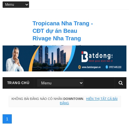
Tropicana Nha Trang -
CĐT dự án Beau
Rivage Nha Trang
Tropicana Nha Trang - biểu tượng
kiến trúc giữa lòng thành phố Nha
Trang với tổ hợp căn hộ, khách
hàng trực diện biển Trần Phú
TRANG CHỦ
KHÔNG BÀI ĐĂNG NÀO CÓ NHÃN
DOWNTOWN
.
HIỂN THỊ TẤT CẢ BÀI
ĐĂNG
1